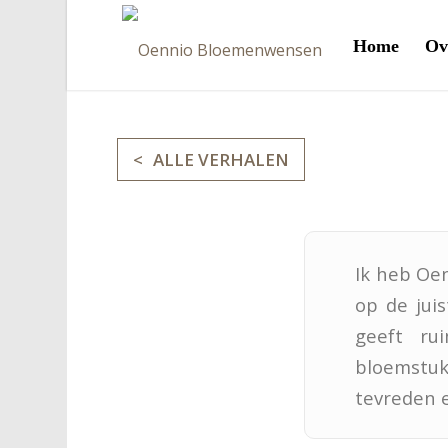
Home
Ov
ALLE VERHALEN
Ik heb Oe
op de juis
geeft ru
bloemstu
tevreden e