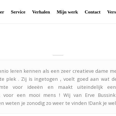
er
Service
Verhalen
Mijn werk
Contact
Vers
Mirjam Arends
nnio leren kennen als een zeer creatieve dame me
te plek . Zij is ingetogen , voelt goed aan wat d
imte voor ideeën en maakt uiteindelijk een
k voor een mooi mens ! Wij van Erve Bussink 
n weten je zonodig zo weer te vinden !Dank je wel