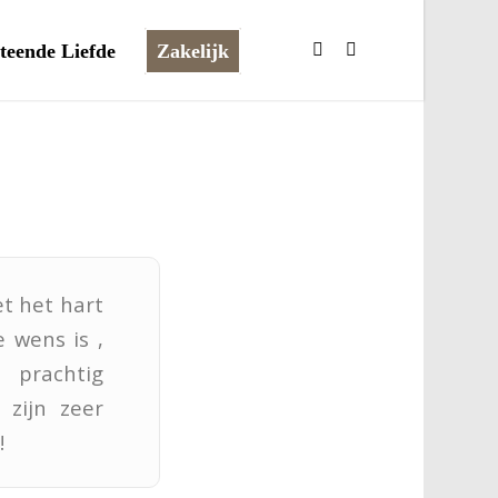
teende Liefde
Zakelijk
t het hart
e wens is ,
 prachtig
zijn zeer
!