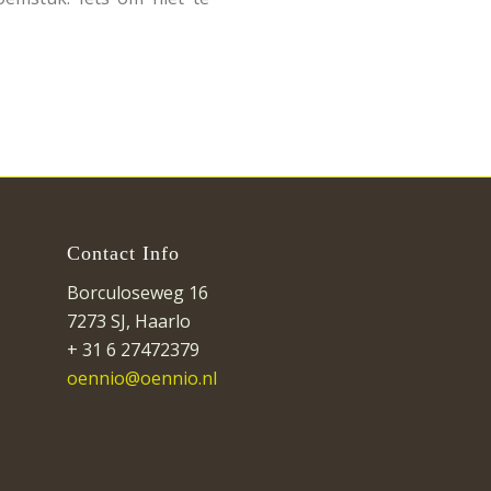
Contact Info
Borculoseweg 16
7273 SJ, Haarlo
+ 31 6 27472379
oennio@oennio.nl