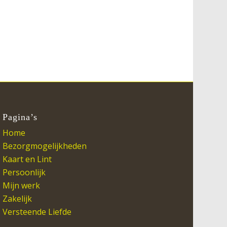
Pagina’s
Home
Bezorgmogelijkheden
Kaart en Lint
Persoonlijk
Mijn werk
Zakelijk
Versteende Liefde