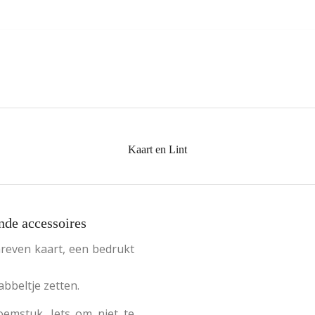
Kaart en Lint
nde accessoires
reven kaart, een bedrukt
bbeltje zetten.
oemstuk. Iets om niet te