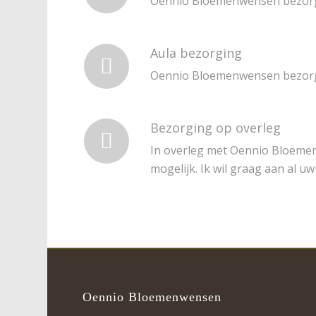
Oennio Bloemenwensen bezorg
Aula bezorging
Oennio Bloemenwensen bezorgt
Bezorging op overleg
In overleg met Oennio Bloemen
mogelijk. Ik wil graag aan al u
Oennio Bloemenwensen