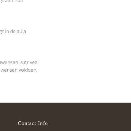
t aan huis
 in de aula
wensen is er veel
w wensen voldoen.
Contact Info