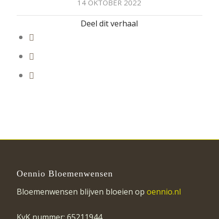
14 OKTOBER 2022
Deel dit verhaal
Oennio Bloemenwensen
Bloemenwensen blijven bloeien op
oennio.nl
KvK nummer: 65211944